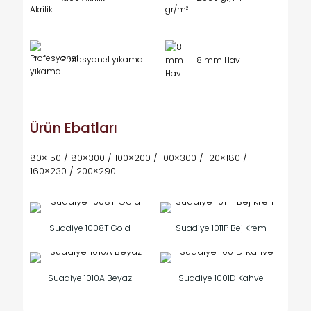
Profesyonel yıkama
8 mm Hav
Ürün Ebatları
80×150 / 80×300 / 100×200 / 100×300 / 120×180 /
160×230 / 200×290
Suadiye 1008T Gold
Suadiye 1011P Bej Krem
Suadiye 1010A Beyaz
Suadiye 1001D Kahve