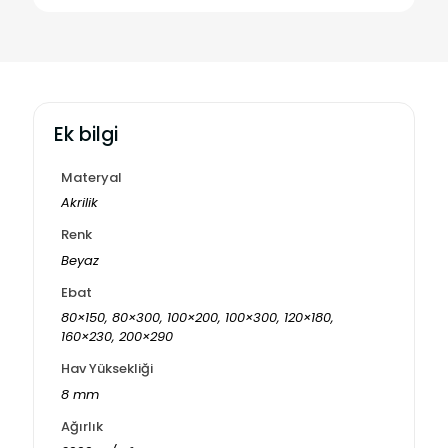
Ek bilgi
Materyal
Akrilik
Renk
Beyaz
Ebat
80×150, 80×300, 100×200, 100×300, 120×180,
160×230, 200×290
Hav Yüksekliği
8 mm
Ağırlık